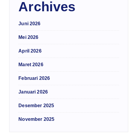
Archives
Juni 2026
Mei 2026
April 2026
Maret 2026
Februari 2026
Januari 2026
Desember 2025
November 2025