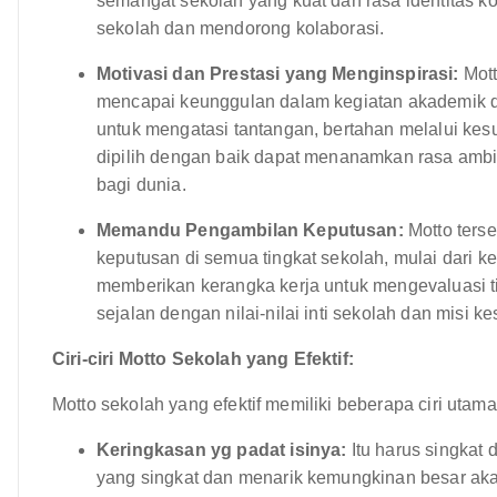
semangat sekolah yang kuat dan rasa identitas ko
sekolah dan mendorong kolaborasi.
Motivasi dan Prestasi yang Menginspirasi:
Mott
mencapai keunggulan dalam kegiatan akademik da
untuk mengatasi tantangan, bertahan melalui kes
dipilih dengan baik dapat menanamkan rasa ambi
bagi dunia.
Memandu Pengambilan Keputusan:
Motto ters
keputusan di semua tingkat sekolah, mulai dari keb
memberikan kerangka kerja untuk mengevaluasi 
sejalan dengan nilai-nilai inti sekolah dan misi k
Ciri-ciri Motto Sekolah yang Efektif:
Motto sekolah yang efektif memiliki beberapa ciri utama
Keringkasan yg padat isinya:
Itu harus singkat 
yang singkat dan menarik kemungkinan besar akan