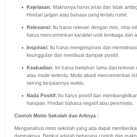
Kejelasan:
Maknanya harus jelas dan tidak ambi
Hindari jargon atau bahasa yang terlalu rumit.
Relevansi:
Itu harus relevan dengan misi, nilai-ni
harus mencerminkan karakter unik lembaga dan a
Inspirasi:
Itu harus menginspirasi dan memotivas
keunggulan dan membuat dampak positif.
Keabadian:
Ini harus bertahan lama dan relevan 
atau mode tertentu. Motto abadi mencerminkan nila
seiring berjalannya waktu.
Nada Positif:
Itu harus positif dan membangkitk
harapan. Hindari bahasa negatif atau pesimistis.
Contoh Motto Sekolah dan Artinya :
Menganalisis moto sekolah yang ada dapat memberika
dampaknya. Berikut adalah beberapa contoh dan mak