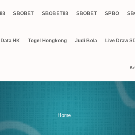
88
SBOBET
SBOBET88
SBOBET
SPBO
SB
Data HK
Togel Hongkong
Judi Bola
Live Draw S
K
Home