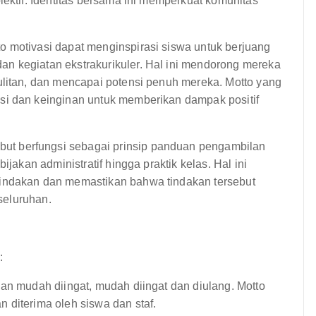
lektif. Identitas bersama ini memperkuat komunitas
o motivasi dapat menginspirasi siswa untuk berjuang
n kegiatan ekstrakurikuler. Hal ini mendorong mereka
ulitan, dan mencapai potensi penuh mereka. Motto yang
si dan keinginan untuk memberikan dampak positif
ebut berfungsi sebagai prinsip panduan pengambilan
ijakan administratif hingga praktik kelas. Hal ini
tindakan dan memastikan bahwa tindakan tersebut
eseluruhan.
:
dan mudah diingat, mudah diingat dan diulang. Motto
 diterima oleh siswa dan staf.