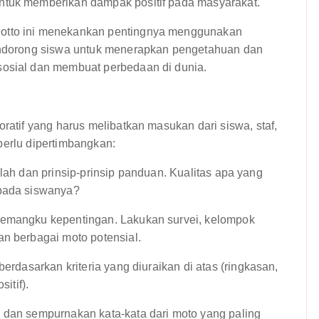
ntuk memberikan dampak positif pada masyarakat.
otto ini menekankan pentingnya menggunakan
mendorong siswa untuk menerapkan pengetahuan dan
sosial dan membuat perbedaan di dunia.
tif yang harus melibatkan masukan dari siswa, staf,
perlu dipertimbangkan:
ekolah dan prinsip-prinsip panduan. Kualitas apa yang
epada siswanya?
pemangku kepentingan. Lakukan survei, kelompok
an berbagai moto potensial.
erdasarkan kriteria yang diuraikan di atas (ringkasan,
itif).
n dan sempurnakan kata-kata dari moto yang paling