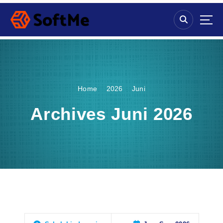
S
k
i
p
t
o
c
o
Home
2026
Juni
n
t
Archives Juni 2026
e
n
t