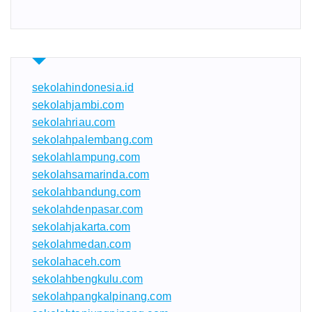
sekolahindonesia.id
sekolahjambi.com
sekolahriau.com
sekolahpalembang.com
sekolahlampung.com
sekolahsamarinda.com
sekolahbandung.com
sekolahdenpasar.com
sekolahjakarta.com
sekolahmedan.com
sekolahaceh.com
sekolahbengkulu.com
sekolahpangkalpinang.com