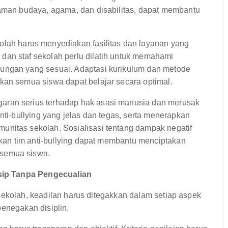
gaman budaya, agama, dan disabilitas, dapat membantu
lah harus menyediakan fasilitas dan layanan yang
dan staf sekolah perlu dilatih untuk memahami
ungan yang sesuai. Adaptasi kurikulum dan metode
kan semua siswa dapat belajar secara optimal.
aran serius terhadap hak asasi manusia dan merusak
nti-bullying yang jelas dan tegas, serta menerapkan
unitas sekolah. Sosialisasi tentang dampak negatif
tukan tim anti-bullying dapat membantu menciptakan
 semua siswa.
sip Tanpa Pengecualian
sekolah, keadilan harus ditegakkan dalam setiap aspek
penegakan disiplin.