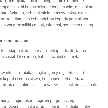
adab,” merupakan pilar penting dalam membentuk
erapan sila ini bukan sekadar hafalan teks, melainkan
-hari. Sekolah, sebagai miniatur masyarakat, memiliki
an, keadilan, dan keberadaban kepada para siswa.
da yang memiliki empati, toleransi, serta menjunjung
Perikemanusiaan
terhadap hak dan martabat setiap individu, tanpa
s sosial. Di sekolah, hal ini diwujudkan melalui
h wajib menciptakan lingkungan yang bebas dari
ikan kepada semua siswa, tanpa membeda-bedakan
 atau karakteristik lainnya. Bentuk diskriminasi, baik
 menyelenggarakan program-program yang
n. Seminar, diskusi, atau kegiatan ekstrakurikuler