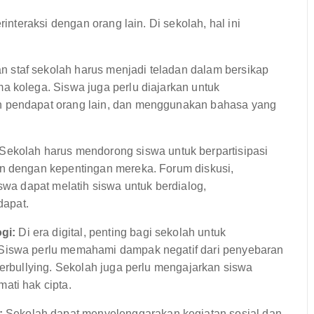
teraksi dengan orang lain. Di sekolah, hal ini
n staf sekolah harus menjadi teladan dalam bersikap
a kolega. Siswa juga perlu diajarkan untuk
n pendapat orang lain, dan menggunakan bahasa yang
Sekolah harus mendorong siswa untuk berpartisipasi
an dengan kepentingan mereka. Forum diskusi,
swa dapat melatih siswa untuk berdialog,
apat.
gi:
Di era digital, penting bagi sekolah untuk
 Siswa perlu memahami dampak negatif dari penyebaran
berbullying. Sekolah juga perlu mengajarkan siswa
ati hak cipta.
:
Sekolah dapat menyelenggarakan kegiatan sosial dan