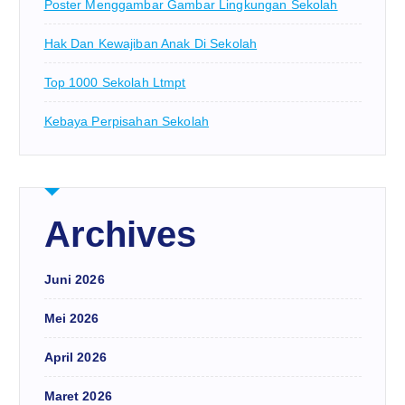
Poster Menggambar Gambar Lingkungan Sekolah
Hak Dan Kewajiban Anak Di Sekolah
Top 1000 Sekolah Ltmpt
Kebaya Perpisahan Sekolah
Archives
Juni 2026
Mei 2026
April 2026
Maret 2026