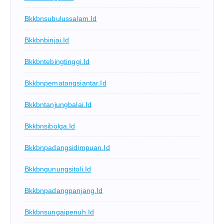
Bkkbnsubulussalam.id
Bkkbnbinjai.id
Bkkbntebingtinggi.id
Bkkbnpematangsiantar.id
Bkkbntanjungbalai.id
Bkkbnsibolga.id
Bkkbnpadangsidimpuan.id
Bkkbngunungsitoli.id
Bkkbnpadangpanjang.id
Bkkbnsungaipenuh.id