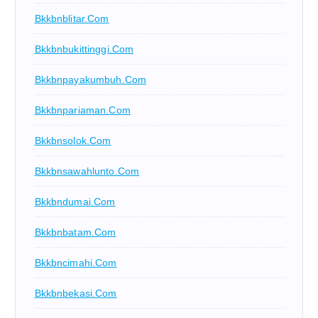
Bkkbnblitar.com
Bkkbnbukittinggi.com
Bkkbnpayakumbuh.com
Bkkbnpariaman.com
Bkkbnsolok.com
Bkkbnsawahlunto.com
Bkkbndumai.com
Bkkbnbatam.com
Bkkbncimahi.com
Bkkbnbekasi.com