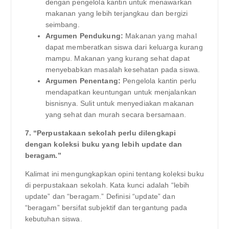
dengan pengelola kantin untuk menawarkan
makanan yang lebih terjangkau dan bergizi
seimbang.
Argumen Pendukung:
Makanan yang mahal
dapat memberatkan siswa dari keluarga kurang
mampu. Makanan yang kurang sehat dapat
menyebabkan masalah kesehatan pada siswa.
Argumen Penentang:
Pengelola kantin perlu
mendapatkan keuntungan untuk menjalankan
bisnisnya. Sulit untuk menyediakan makanan
yang sehat dan murah secara bersamaan.
7. “Perpustakaan sekolah perlu dilengkapi
dengan koleksi buku yang lebih update dan
beragam.”
Kalimat ini mengungkapkan opini tentang koleksi buku
di perpustakaan sekolah. Kata kunci adalah “lebih
update” dan “beragam.” Definisi “update” dan
“beragam” bersifat subjektif dan tergantung pada
kebutuhan siswa.