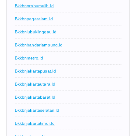
Bkkbnprabumulih.id
Bkkbnpagaralam.id
Bkkbnlubuklinggau.id
Bkkbnbandarlampung.id
Bkkbnmetro.id
Bkkbnjakartapusat.id
Bkkbnjakartautara.id
Bkkbnjakartabarat.id
Bkkbnjakartaselatan.id
Bkkbnjakartatimur.id