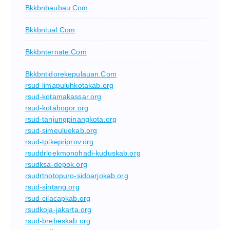
Bkkbnbaubau.com
Bkkbntual.com
Bkkbnternate.com
Bkkbntidorekepulauan.com
rsud-limapuluhkotakab.org
rsud-kotamakassar.org
rsud-kotabogor.org
rsud-tanjungpinangkota.org
rsud-simeuluekab.org
rsud-tpikepriprov.org
rsuddrloekmonohadi-kuduskab.org
rsudksa-depok.org
rsudrtnotopuro-sidoarjokab.org
rsud-sintang.org
rsud-cilacapkab.org
rsudkoja-jakarta.org
rsud-brebeskab.org