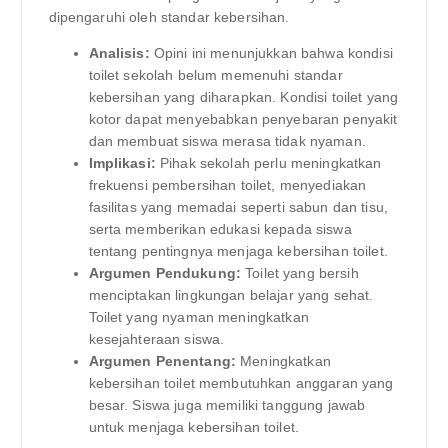
dipengaruhi oleh standar kebersihan.
Analisis:
Opini ini menunjukkan bahwa kondisi
toilet sekolah belum memenuhi standar
kebersihan yang diharapkan. Kondisi toilet yang
kotor dapat menyebabkan penyebaran penyakit
dan membuat siswa merasa tidak nyaman.
Implikasi:
Pihak sekolah perlu meningkatkan
frekuensi pembersihan toilet, menyediakan
fasilitas yang memadai seperti sabun dan tisu,
serta memberikan edukasi kepada siswa
tentang pentingnya menjaga kebersihan toilet.
Argumen Pendukung:
Toilet yang bersih
menciptakan lingkungan belajar yang sehat.
Toilet yang nyaman meningkatkan
kesejahteraan siswa.
Argumen Penentang:
Meningkatkan
kebersihan toilet membutuhkan anggaran yang
besar. Siswa juga memiliki tanggung jawab
untuk menjaga kebersihan toilet.