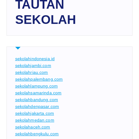
TAUTAN
SEKOLAH
sekolahindonesia.id
sekolahjambi.com
sekolahriau.com
sekolahpalembang.com
sekolahlampung.com
sekolahsamarinda.com
sekolahbandung.com
sekolahdenpasar.com
sekolahjakarta.com
sekolahmedan.com
sekolahaceh.com
sekolahbengkulu.com