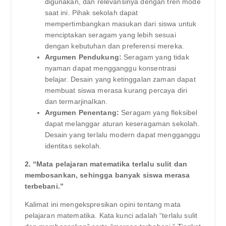
digunakan, dan relevansinya dengan tren mode
saat ini. Pihak sekolah dapat
mempertimbangkan masukan dari siswa untuk
menciptakan seragam yang lebih sesuai
dengan kebutuhan dan preferensi mereka.
Argumen Pendukung:
Seragam yang tidak
nyaman dapat mengganggu konsentrasi
belajar. Desain yang ketinggalan zaman dapat
membuat siswa merasa kurang percaya diri
dan termarjinalkan.
Argumen Penentang:
Seragam yang fleksibel
dapat melanggar aturan keseragaman sekolah.
Desain yang terlalu modern dapat mengganggu
identitas sekolah.
2. “Mata pelajaran matematika terlalu sulit dan
membosankan, sehingga banyak siswa merasa
terbebani.”
Kalimat ini mengekspresikan opini tentang mata
pelajaran matematika. Kata kunci adalah “terlalu sulit