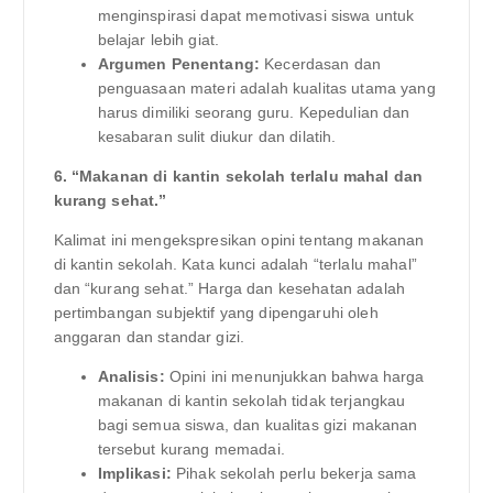
menginspirasi dapat memotivasi siswa untuk
belajar lebih giat.
Argumen Penentang:
Kecerdasan dan
penguasaan materi adalah kualitas utama yang
harus dimiliki seorang guru. Kepedulian dan
kesabaran sulit diukur dan dilatih.
6. “Makanan di kantin sekolah terlalu mahal dan
kurang sehat.”
Kalimat ini mengekspresikan opini tentang makanan
di kantin sekolah. Kata kunci adalah “terlalu mahal”
dan “kurang sehat.” Harga dan kesehatan adalah
pertimbangan subjektif yang dipengaruhi oleh
anggaran dan standar gizi.
Analisis:
Opini ini menunjukkan bahwa harga
makanan di kantin sekolah tidak terjangkau
bagi semua siswa, dan kualitas gizi makanan
tersebut kurang memadai.
Implikasi:
Pihak sekolah perlu bekerja sama