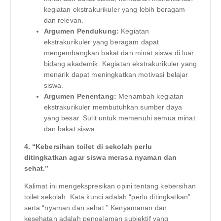
kegiatan ekstrakurikuler yang lebih beragam
dan relevan.
Argumen Pendukung:
Kegiatan
ekstrakurikuler yang beragam dapat
mengembangkan bakat dan minat siswa di luar
bidang akademik. Kegiatan ekstrakurikuler yang
menarik dapat meningkatkan motivasi belajar
siswa.
Argumen Penentang:
Menambah kegiatan
ekstrakurikuler membutuhkan sumber daya
yang besar. Sulit untuk memenuhi semua minat
dan bakat siswa.
4. “Kebersihan toilet di sekolah perlu
ditingkatkan agar siswa merasa nyaman dan
sehat.”
Kalimat ini mengekspresikan opini tentang kebersihan
toilet sekolah. Kata kunci adalah “perlu ditingkatkan”
serta “nyaman dan sehat.” Kenyamanan dan
kesehatan adalah pengalaman subjektif yang