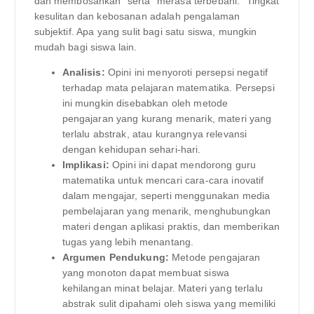
dan membosankan” serta “merasa terbebani.” Tingkat
kesulitan dan kebosanan adalah pengalaman
subjektif. Apa yang sulit bagi satu siswa, mungkin
mudah bagi siswa lain.
Analisis:
Opini ini menyoroti persepsi negatif
terhadap mata pelajaran matematika. Persepsi
ini mungkin disebabkan oleh metode
pengajaran yang kurang menarik, materi yang
terlalu abstrak, atau kurangnya relevansi
dengan kehidupan sehari-hari.
Implikasi:
Opini ini dapat mendorong guru
matematika untuk mencari cara-cara inovatif
dalam mengajar, seperti menggunakan media
pembelajaran yang menarik, menghubungkan
materi dengan aplikasi praktis, dan memberikan
tugas yang lebih menantang.
Argumen Pendukung:
Metode pengajaran
yang monoton dapat membuat siswa
kehilangan minat belajar. Materi yang terlalu
abstrak sulit dipahami oleh siswa yang memiliki