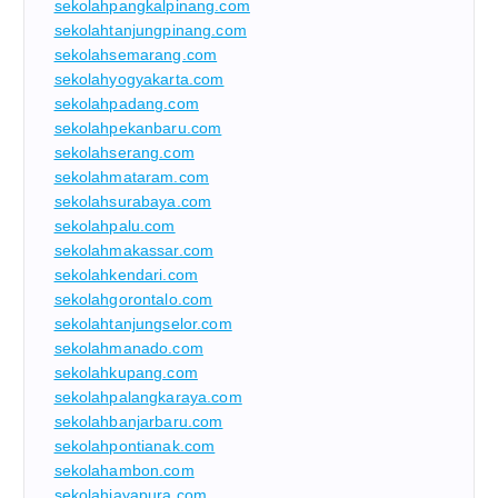
sekolahpangkalpinang.com
sekolahtanjungpinang.com
sekolahsemarang.com
sekolahyogyakarta.com
sekolahpadang.com
sekolahpekanbaru.com
sekolahserang.com
sekolahmataram.com
sekolahsurabaya.com
sekolahpalu.com
sekolahmakassar.com
sekolahkendari.com
sekolahgorontalo.com
sekolahtanjungselor.com
sekolahmanado.com
sekolahkupang.com
sekolahpalangkaraya.com
sekolahbanjarbaru.com
sekolahpontianak.com
sekolahambon.com
sekolahjayapura.com