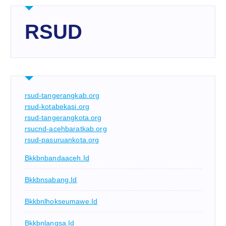
RSUD
rsud-tangerangkab.org
rsud-kotabekasi.org
rsud-tangerangkota.org
rsucnd-acehbaratkab.org
rsud-pasuruankota.org
Bkkbnbandaaceh.id
Bkkbnsabang.id
Bkkbnlhokseumawe.id
Bkkbnlangsa.id