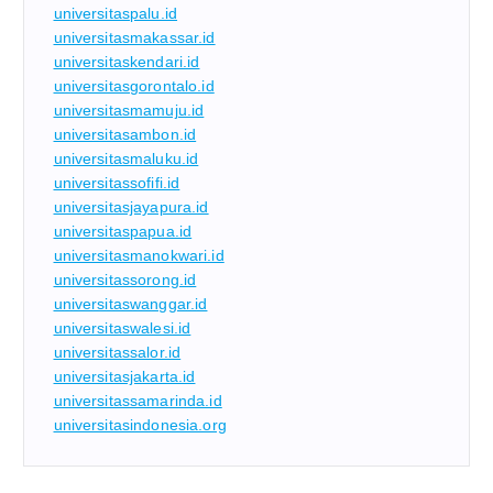
universitaspalu.id
universitasmakassar.id
universitaskendari.id
universitasgorontalo.id
universitasmamuju.id
universitasambon.id
universitasmaluku.id
universitassofifi.id
universitasjayapura.id
universitaspapua.id
universitasmanokwari.id
universitassorong.id
universitaswanggar.id
universitaswalesi.id
universitassalor.id
universitasjakarta.id
universitassamarinda.id
universitasindonesia.org