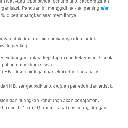
ih alat yang tepat sangat penting untuk keberhasilan
ganisasi. Panduan ini menggali hal-hal penting
alat
perlu dipertimbangkan saat memilihnya.
nya untuk dihapus menjadikannya ideal untuk
 itu penting:
keseimbangan antara kegelapan dan kekerasan. Cocok
 paling umum bagi siswa.
ri HB, ideal untuk gambar teknik dan garis halus.
dari HB, sangat baik untuk tujuan peneduh dan artistik.
isten dan hilangkan kebutuhan akan penajaman.
0,5 mm, 0,7 mm, 0,9 mm). Dapat diisi ulang dengan