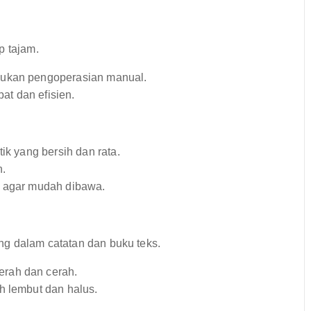
p tajam.
lukan pengoperasian manual.
t dan efisien.
ik yang bersih dan rata.
h.
 agar mudah dibawa.
g dalam catatan dan buku teks.
rah dan cerah.
h lembut dan halus.