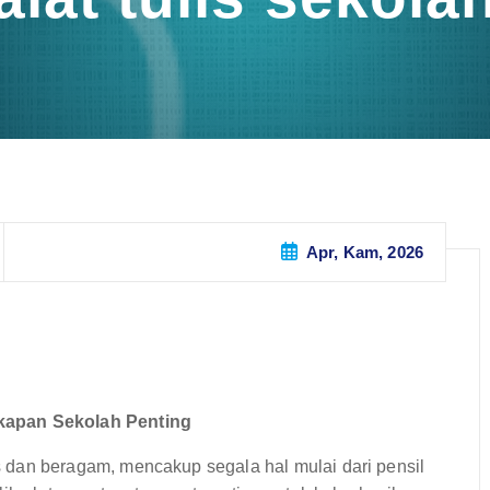
Apr, Kam, 2026
kapan Sekolah Penting
as dan beragam, mencakup segala hal mulai dari pensil