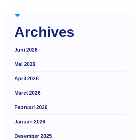
Archives
Juni 2026
Mei 2026
April 2026
Maret 2026
Februari 2026
Januari 2026
Desember 2025