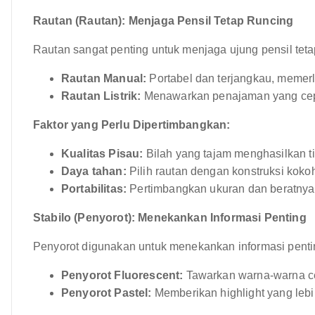
Rautan (Rautan): Menjaga Pensil Tetap Runcing
Rautan sangat penting untuk menjaga ujung pensil teta
Rautan Manual:
Portabel dan terjangkau, memer
Rautan Listrik:
Menawarkan penajaman yang cepa
Faktor yang Perlu Dipertimbangkan:
Kualitas Pisau:
Bilah yang tajam menghasilkan tit
Daya tahan:
Pilih rautan dengan konstruksi koko
Portabilitas:
Pertimbangkan ukuran dan beratnya
Stabilo (Penyorot): Menekankan Informasi Penting
Penyorot digunakan untuk menekankan informasi pentin
Penyorot Fluorescent:
Tawarkan warna-warna ce
Penyorot Pastel:
Memberikan highlight yang lebi