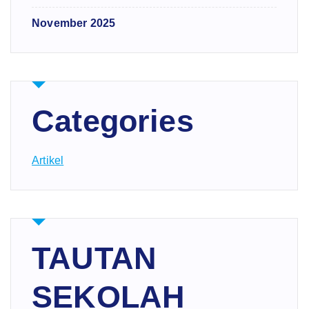
November 2025
Categories
Artikel
TAUTAN
SEKOLAH