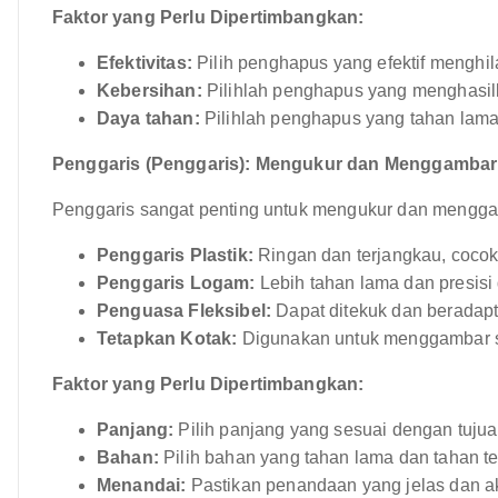
Faktor yang Perlu Dipertimbangkan:
Efektivitas:
Pilih penghapus yang efektif menghil
Kebersihan:
Pilihlah penghapus yang menghasilk
Daya tahan:
Pilihlah penghapus yang tahan lama
Penggaris (Penggaris): Mengukur dan Menggambar
Penggaris sangat penting untuk mengukur dan menggam
Penggaris Plastik:
Ringan dan terjangkau, coco
Penggaris Logam:
Lebih tahan lama dan presisi 
Penguasa Fleksibel:
Dapat ditekuk dan beradap
Tetapkan Kotak:
Digunakan untuk menggambar s
Faktor yang Perlu Dipertimbangkan:
Panjang:
Pilih panjang yang sesuai dengan tuj
Bahan:
Pilih bahan yang tahan lama dan tahan t
Menandai:
Pastikan penandaan yang jelas dan aku