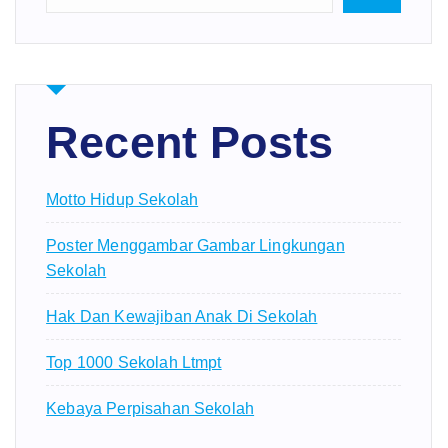
Recent Posts
Motto Hidup Sekolah
Poster Menggambar Gambar Lingkungan
Sekolah
Hak Dan Kewajiban Anak Di Sekolah
Top 1000 Sekolah Ltmpt
Kebaya Perpisahan Sekolah