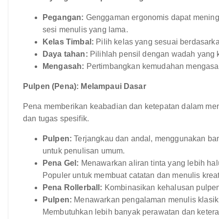
Pegangan:
Genggaman ergonomis dapat meningk
sesi menulis yang lama.
Kelas Timbal:
Pilih kelas yang sesuai berdasark
Daya tahan:
Pilihlah pensil dengan wadah yang
Mengasah:
Pertimbangkan kemudahan mengasahnya
Pulpen (Pena): Melampaui Dasar
Pena memberikan keabadian dan ketepatan dalam menuli
dan tugas spesifik.
Pulpen:
Terjangkau dan andal, menggunakan bant
untuk penulisan umum.
Pena Gel:
Menawarkan aliran tinta yang lebih ha
Populer untuk membuat catatan dan menulis kreati
Pena Rollerball:
Kombinasikan kehalusan pulpen g
Pulpen:
Menawarkan pengalaman menulis klasik d
Membutuhkan lebih banyak perawatan dan ketera