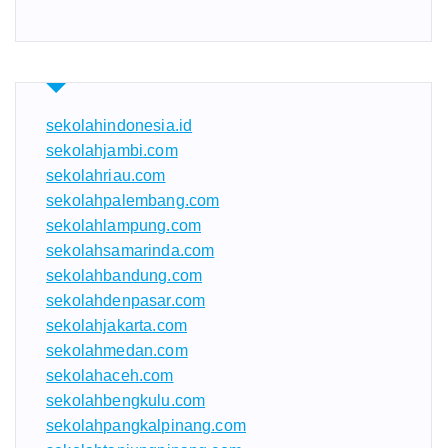
sekolahindonesia.id
sekolahjambi.com
sekolahriau.com
sekolahpalembang.com
sekolahlampung.com
sekolahsamarinda.com
sekolahbandung.com
sekolahdenpasar.com
sekolahjakarta.com
sekolahmedan.com
sekolahaceh.com
sekolahbengkulu.com
sekolahpangkalpinang.com