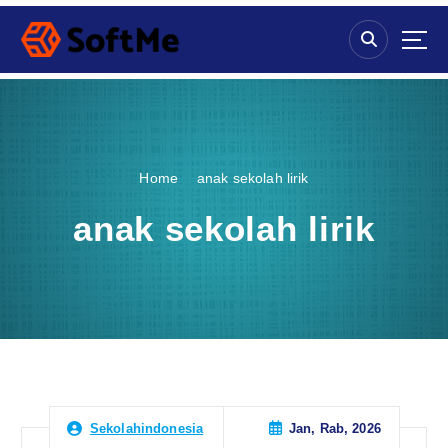
S
k
i
p
t
o
c
o
Home
anak sekolah lirik
n
t
anak sekolah lirik
e
n
t
Jan, Rab, 2026
Sekolahindonesia