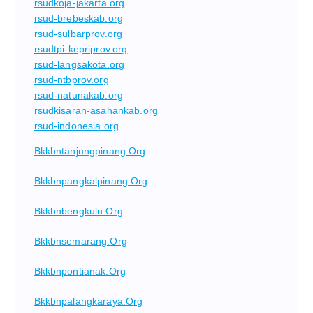
rsudkoja-jakarta.org
rsud-brebeskab.org
rsud-sulbarprov.org
rsudtpi-kepriprov.org
rsud-langsakota.org
rsud-ntbprov.org
rsud-natunakab.org
rsudkisaran-asahankab.org
rsud-indonesia.org
Bkkbntanjungpinang.org
Bkkbnpangkalpinang.org
Bkkbnbengkulu.org
Bkkbnsemarang.org
Bkkbnpontianak.org
Bkkbnpalangkaraya.org