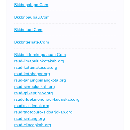
Bkkbnpalopo.com
Bkkbnbaubau.com
Bkkbntual.com
Bkkbnternate.com
Bkkbntidorekepulauan.com
rsud-limapuluhkotakab.org
rsud-kotamakassar.org
rsud-kotabogor.org
rsud-tanjungpinangkota.org
rsud-simeuluekab.org
rsud-tpikepriprov.org
rsuddrloekmonohadi-kuduskab.org
rsudksa-depok.org
rsudrtnotopuro-sidoarjokab.org
rsud-sintang.org
rsud-cilacapkab.org