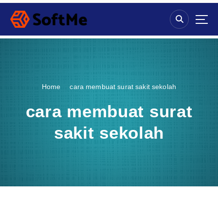
S
k
i
p
t
o
c
o
Home
cara membuat surat sakit sekolah
n
t
cara membuat surat
e
n
sakit sekolah
t