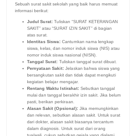
Sebuah surat sakit sekolah yang baik harus memuat
informasi berikut:
Judul Surat:
Tuliskan “SURAT KETERANGAN
SAKIT” atau “SURAT IZIN SAKIT” di bagian
atas surat.
Identitas Siswa:
Cantumkan nama lengkap
siswa, kelas, dan nomor induk siswa (NIS) atau
nomor induk siswa nasional (NISN).
Tanggal Surat:
Tuliskan tanggal surat dibuat.
Pernyataan Sakit:
Jelaskan bahwa siswa yang
bersangkutan sakit dan tidak dapat mengikuti
kegiatan belajar mengajar.
Rentang Waktu Istirahat:
Sebutkan tanggal
mulai dan tanggal berakhir izin sakit. Jika belum
pasti, berikan perkiraan.
Alasan Sakit (Opsional):
Jika memungkinkan
dan relevan, sebutkan alasan sakit. Untuk surat
dari dokter, alasan sakit biasanya tercantum
dalam diagnosis. Untuk surat dari orang
tua/wali, cukup sebutkan gejala yang dialami