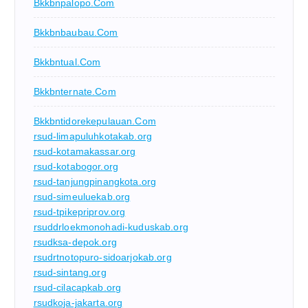
Bkkbnpalopo.com
Bkkbnbaubau.com
Bkkbntual.com
Bkkbnternate.com
Bkkbntidorekepulauan.com
rsud-limapuluhkotakab.org
rsud-kotamakassar.org
rsud-kotabogor.org
rsud-tanjungpinangkota.org
rsud-simeuluekab.org
rsud-tpikepriprov.org
rsuddrloekmonohadi-kuduskab.org
rsudksa-depok.org
rsudrtnotopuro-sidoarjokab.org
rsud-sintang.org
rsud-cilacapkab.org
rsudkoja-jakarta.org