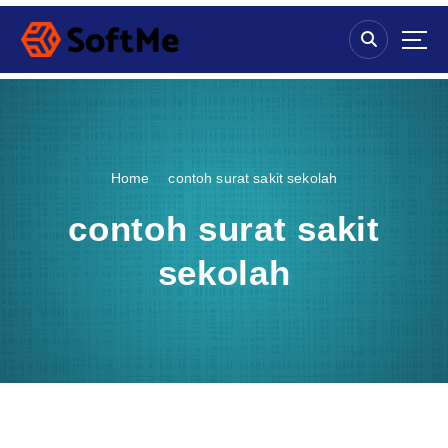
S
k
i
p
t
o
c
o
Home
contoh surat sakit sekolah
n
t
contoh surat sakit
e
n
sekolah
t