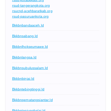
rsud-kotabekasi.org
rsud-tangerangkota.org
rsucnd-acehbaratkab.org
rsud-pasuruankota.org
Bkkbnbandaaceh.id
Bkkbnsabang.id
Bkkbnlhokseumawe.id
Bkkbnlangsa.id
Bkkbnsubulussalam.id
Bkkbnbinjai.id
Bkkbntebingtinggi.id
Bkkbnpematangsiantar.id
Bkkbntanjungbalai.id