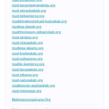
rsud-tanjungpinangkota.org
rsud-simeuluekab.org
rsud-tpikepriprov.org
rsuddrloekmonohadi-kuduskab.org
rsudksa-depok.org
rsudrtnotopuro-sidoarjokab.org
rsud-sintang.org
rsud-cilacapkab.org
rsudkoja-jakarta.org
rsud-brebeskab.org
rsud-sulbarprov.org
rsudtpi-kepriprov.org
rsud-langsakota.org
rsud-ntbprov.org
rsud-natunakab.org
rsudkisaran-asahankab.org
rsud-indonesia.org
Bkkbntanjungpinang.org