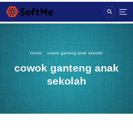
S
k
i
p
t
o
c
o
Home
cowok ganteng anak sekolah
n
t
cowok ganteng anak
e
n
sekolah
t