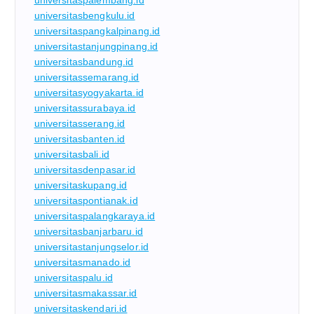
universitaspalembang.id
universitasbengkulu.id
universitaspangkalpinang.id
universitastanjungpinang.id
universitasbandung.id
universitassemarang.id
universitasyogyakarta.id
universitassurabaya.id
universitasserang.id
universitasbanten.id
universitasbali.id
universitasdenpasar.id
universitaskupang.id
universitaspontianak.id
universitaspalangkaraya.id
universitasbanjarbaru.id
universitastanjungselor.id
universitasmanado.id
universitaspalu.id
universitasmakassar.id
universitaskendari.id