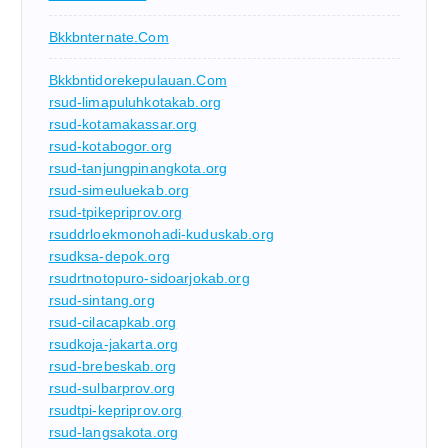
Bkkbnternate.com
Bkkbntidorekepulauan.com
rsud-limapuluhkotakab.org
rsud-kotamakassar.org
rsud-kotabogor.org
rsud-tanjungpinangkota.org
rsud-simeuluekab.org
rsud-tpikepriprov.org
rsuddrloekmonohadi-kuduskab.org
rsudksa-depok.org
rsudrtnotopuro-sidoarjokab.org
rsud-sintang.org
rsud-cilacapkab.org
rsudkoja-jakarta.org
rsud-brebeskab.org
rsud-sulbarprov.org
rsudtpi-kepriprov.org
rsud-langsakota.org