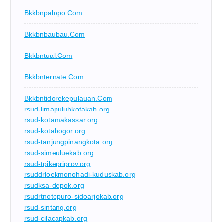
Bkkbnpalopo.com
Bkkbnbaubau.com
Bkkbntual.com
Bkkbnternate.com
Bkkbntidorekepulauan.com
rsud-limapuluhkotakab.org
rsud-kotamakassar.org
rsud-kotabogor.org
rsud-tanjungpinangkota.org
rsud-simeuluekab.org
rsud-tpikepriprov.org
rsuddrloekmonohadi-kuduskab.org
rsudksa-depok.org
rsudrtnotopuro-sidoarjokab.org
rsud-sintang.org
rsud-cilacapkab.org