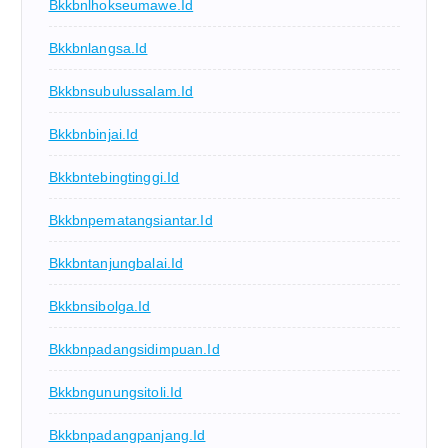
Bkkbnlhokseumawe.id
Bkkbnlangsa.id
Bkkbnsubulussalam.id
Bkkbnbinjai.id
Bkkbntebingtinggi.id
Bkkbnpematangsiantar.id
Bkkbntanjungbalai.id
Bkkbnsibolga.id
Bkkbnpadangsidimpuan.id
Bkkbngunungsitoli.id
Bkkbnpadangpanjang.id