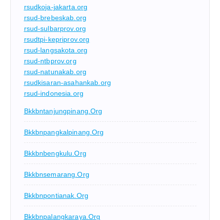
rsudkoja-jakarta.org
rsud-brebeskab.org
rsud-sulbarprov.org
rsudtpi-kepriprov.org
rsud-langsakota.org
rsud-ntbprov.org
rsud-natunakab.org
rsudkisaran-asahankab.org
rsud-indonesia.org
Bkkbntanjungpinang.org
Bkkbnpangkalpinang.org
Bkkbnbengkulu.org
Bkkbnsemarang.org
Bkkbnpontianak.org
Bkkbnpalangkaraya.org