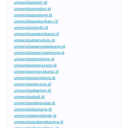
universitasaceh.id
universitasmedan.id
universitaspadang.id
universitaspekanbaru.id
universitasjambi.id
universitaspalembang.id
universitasbengkulu.id
universitaspangkalpinang.id
universitastanjungpinang.id
universitasbandung.id
universitassemarang.id
universitasyogyakarta.id
universitassurabaya.id
universitasserang.id
universitasbanten.id
universitasbali.id
universitasdenpasar.id
universitaskupang.id
universitaspontianak.id
universitaspalangkaraya.id
universitasbanjarbaru.id