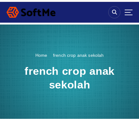
S
k
i
p
t
o
c
o
Home
french crop anak sekolah
n
t
french crop anak
e
n
sekolah
t