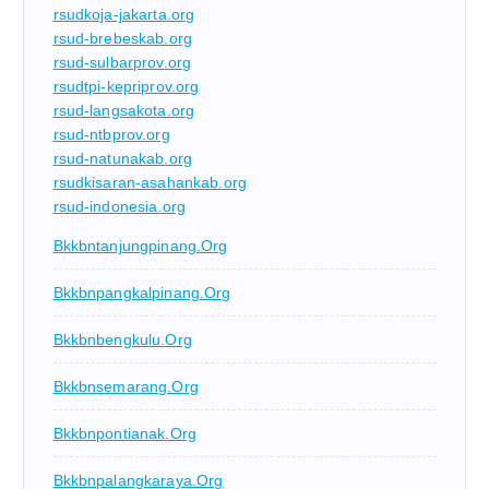
rsudkoja-jakarta.org
rsud-brebeskab.org
rsud-sulbarprov.org
rsudtpi-kepriprov.org
rsud-langsakota.org
rsud-ntbprov.org
rsud-natunakab.org
rsudkisaran-asahankab.org
rsud-indonesia.org
Bkkbntanjungpinang.org
Bkkbnpangkalpinang.org
Bkkbnbengkulu.org
Bkkbnsemarang.org
Bkkbnpontianak.org
Bkkbnpalangkaraya.org