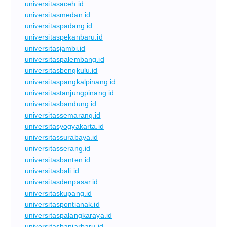
universitasaceh.id
universitasmedan.id
universitaspadang.id
universitaspekanbaru.id
universitasjambi.id
universitaspalembang.id
universitasbengkulu.id
universitaspangkalpinang.id
universitastanjungpinang.id
universitasbandung.id
universitassemarang.id
universitasyogyakarta.id
universitassurabaya.id
universitasserang.id
universitasbanten.id
universitasbali.id
universitasdenpasar.id
universitaskupang.id
universitaspontianak.id
universitaspalangkaraya.id
universitasbanjarbaru.id