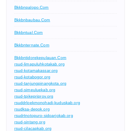
Bkkbnpalopo.com
Bkkbnbaubau.com
Bkkbntual.com
Bkkbnternate.com
Bkkbntidorekepulauan.com
rsud-limapuluhkotakab.org
rsud-kotamakassar.org
rsud-kotabogor.org
rsud-tanjungpinangkota.org
rsud-simeuluekab.org
rsud-tpikepriprov.org
rsuddrloekmonohadi-kuduskab.org
rsudksa-depok.org
rsudrtnotopuro-sidoarjokab.org
rsud-sintang.org
rsud-cilacapkab.org