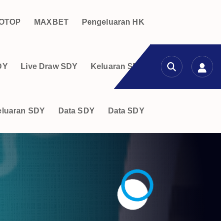
OTOP
MAXBET
Pengeluaran HK
DY
Live Draw SDY
Keluaran SDY
eluaran SDY
Data SDY
Data SDY