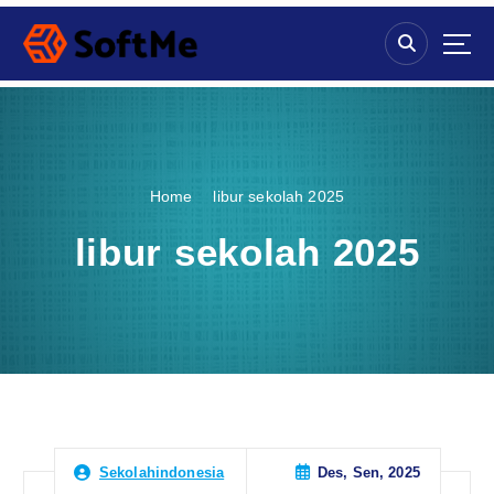
S
k
i
p
t
o
c
o
Home
libur sekolah 2025
n
t
libur sekolah 2025
e
n
t
Des, Sen, 2025
Sekolahindonesia