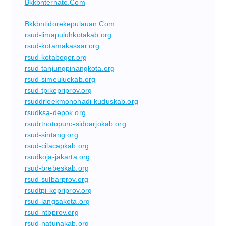
Bkkbnternate.com
Bkkbntidorekepulauan.com
rsud-limapuluhkotakab.org
rsud-kotamakassar.org
rsud-kotabogor.org
rsud-tanjungpinangkota.org
rsud-simeuluekab.org
rsud-tpikepriprov.org
rsuddrloekmonohadi-kuduskab.org
rsudksa-depok.org
rsudrtnotopuro-sidoarjokab.org
rsud-sintang.org
rsud-cilacapkab.org
rsudkoja-jakarta.org
rsud-brebeskab.org
rsud-sulbarprov.org
rsudtpi-kepriprov.org
rsud-langsakota.org
rsud-ntbprov.org
rsud-natunakab.org