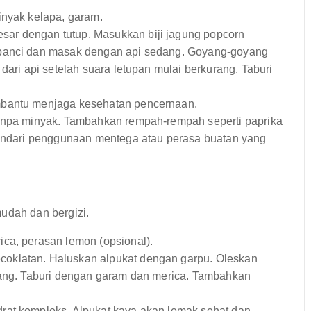
inyak kelapa, garam.
ar dengan tutup. Masukkan biji jagung popcorn
 panci dan masak dengan api sedang. Goyang-goyang
dari api setelah suara letupan mulai berkurang. Taburi
bantu menjaga kesehatan pencernaan.
anpa minyak. Tambahkan rempah-rempah seperti paprika
Hindari penggunaan mentega atau perasa buatan yang
udah dan bergizi.
ca, perasan lemon (opsional).
coklatan. Haluskan alpukat dengan garpu. Oleskan
ggang. Taburi dengan garam dan merica. Tambahkan
at kompleks. Alpukat kaya akan lemak sehat dan