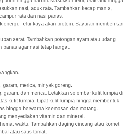
utih hingga harum. Masukkan telur, orak-arik hingga
asukkan nasi, aduk rata. Tambahkan kecap manis,
campur rata dan nasi panas.
 energi. Telur kaya akan protein. Sayuran memberikan
upan serat. Tambahkan potongan ayam atau udang
 panas agar nasi tetap hangat.
nyangkan.
s), garam, merica, minyak goreng.
 garam, dan merica. Letakkan selembar kulit lumpia di
tas kulit lumpia. Lipat kulit lumpia hingga membentuk
nas hingga berwarna keemasan dan matang.
ang menyediakan vitamin dan mineral.
ghemat waktu. Tambahkan daging cincang atau kornet
bal atau saus tomat.