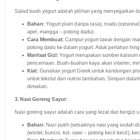
Salad buah yogurt adalah pilihan yang menyegarkan da
Bahan:
Yogurt plain (tanpa rasa), madu (opsional)
apel, mangga – potong dadu).
Cara Membuat:
Campur yogurt tawar dengan mad
potong dadu ke dalam yogurt. Aduk perlahan hin
Manfaat Gizi:
Yogurt merupakan sumber kalsium d
pencernaan. Buah-buahan kaya akan vitamin, mine
Kiat:
Gunakan yogurt Greek untuk kandungan protei
untuk tekstur dan nutrisi tambahan. Simpan dala
dimakan.
3. Nasi Goreng Sayur:
Nasi goreng sayur adalah cara yang lezat dan bergizi 
Bahan:
Nasi putih (sebaiknya nasi yang sudah di
(wortel, buncis, kol, sawi – potong kecil-kecil), 