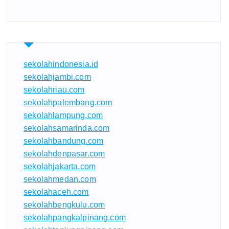
sekolahindonesia.id
sekolahjambi.com
sekolahriau.com
sekolahpalembang.com
sekolahlampung.com
sekolahsamarinda.com
sekolahbandung.com
sekolahdenpasar.com
sekolahjakarta.com
sekolahmedan.com
sekolahaceh.com
sekolahbengkulu.com
sekolahpangkalpinang.com