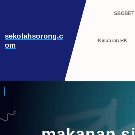
S
k
SBOBET
i
p
t
sekolahsorong.c
Keluaran HK
o
om
c
o
n
t
e
n
t
makanan si