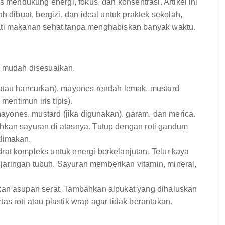
endukung energi, fokus, dan konsentrasi. Artikel ini
ibuat, bergizi, dan ideal untuk praktek sekolah,
mati makanan sehat tanpa menghabiskan banyak waktu.
n mudah disesuaikan.
 atau hancurkan), mayones rendah lemak, mustard
mentimun iris tipis).
yones, mustard (jika digunakan), garam, dan merica.
hkan sayuran di atasnya. Tutup dengan roti gandum
dimakan.
t kompleks untuk energi berkelanjutan. Telur kaya
aringan tubuh. Sayuran memberikan vitamin, mineral,
an asupan serat. Tambahkan alpukat yang dihaluskan
s roti atau plastik wrap agar tidak berantakan.