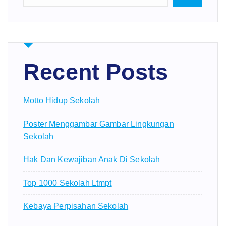
Recent Posts
Motto Hidup Sekolah
Poster Menggambar Gambar Lingkungan
Sekolah
Hak Dan Kewajiban Anak Di Sekolah
Top 1000 Sekolah Ltmpt
Kebaya Perpisahan Sekolah