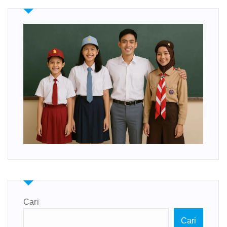
Cari
Cari