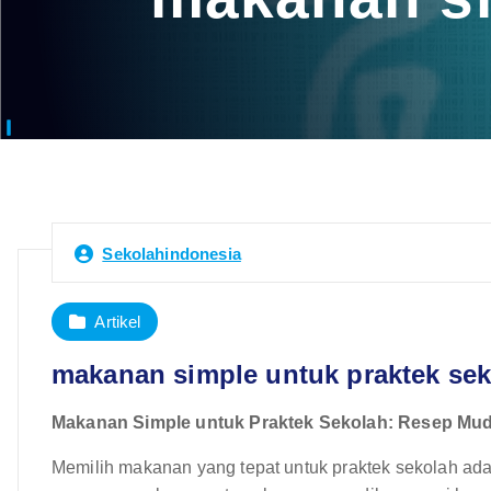
Sekolahindonesia
Artikel
makanan simple untuk praktek se
Makanan Simple untuk Praktek Sekolah: Resep Muda
Memilih makanan yang tepat untuk praktek sekolah ada