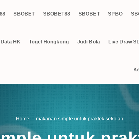
88
SBOBET
SBOBET88
SBOBET
SPBO
SB
Data HK
Togel Hongkong
Judi Bola
Live Draw S
K
Home
makanan simple untuk praktek sekolah
mple untuk prak