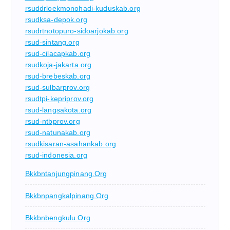
rsuddrloekmonohadi-kuduskab.org
rsudksa-depok.org
rsudrtnotopuro-sidoarjokab.org
rsud-sintang.org
rsud-cilacapkab.org
rsudkoja-jakarta.org
rsud-brebeskab.org
rsud-sulbarprov.org
rsudtpi-kepriprov.org
rsud-langsakota.org
rsud-ntbprov.org
rsud-natunakab.org
rsudkisaran-asahankab.org
rsud-indonesia.org
Bkkbntanjungpinang.org
Bkkbnpangkalpinang.org
Bkkbnbengkulu.org