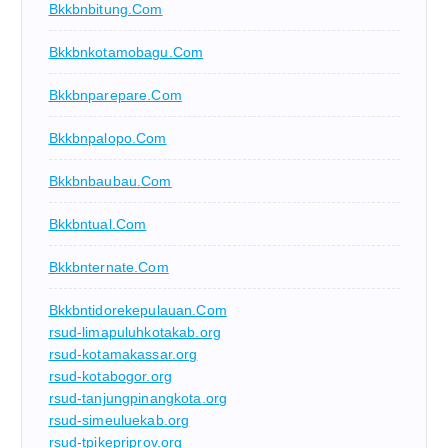
Bkkbnbitung.com
Bkkbnkotamobagu.com
Bkkbnparepare.com
Bkkbnpalopo.com
Bkkbnbaubau.com
Bkkbntual.com
Bkkbnternate.com
Bkkbntidorekepulauan.com
rsud-limapuluhkotakab.org
rsud-kotamakassar.org
rsud-kotabogor.org
rsud-tanjungpinangkota.org
rsud-simeuluekab.org
rsud-tpikepriprov.org