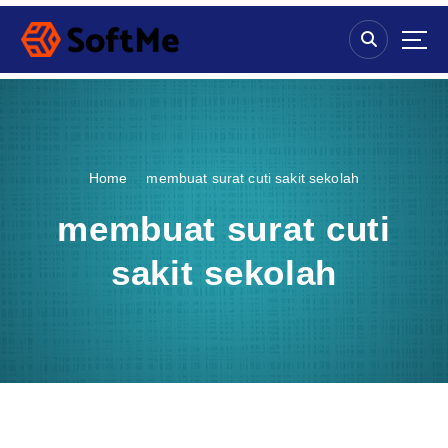
S
k
i
p
t
o
c
o
Home
membuat surat cuti sakit sekolah
n
t
membuat surat cuti
e
n
sakit sekolah
t