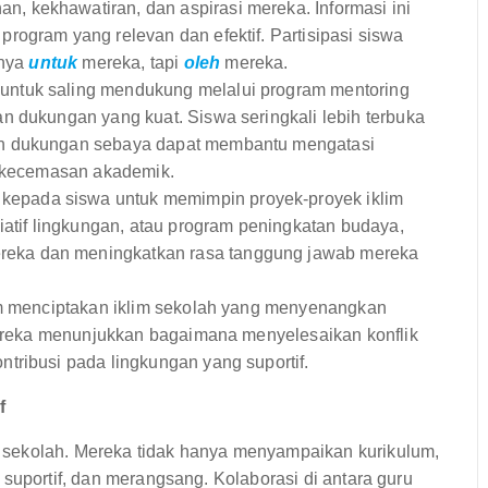
 kekhawatiran, dan aspirasi mereka. Informasi ini
rogram yang relevan dan efektif. Partisipasi siswa
anya
untuk
mereka, tapi
oleh
mereka.
ntuk saling mendukung melalui program mentoring
n dukungan yang kuat. Siswa seringkali lebih terbuka
an dukungan sebaya dapat membantu mengatasi
n kecemasan akademik.
epada siswa untuk memimpin proyek-proyek iklim
iatif lingkungan, atau program peningkatan budaya,
eka dan meningkatkan rasa tanggung jawab mereka
am menciptakan iklim sekolah yang menyenangkan
 Mereka menunjukkan bagaimana menyelesaikan konflik
tribusi pada lingkungan yang suportif.
f
 sekolah. Mereka tidak hanya menyampaikan kurikulum,
 suportif, dan merangsang. Kolaborasi di antara guru