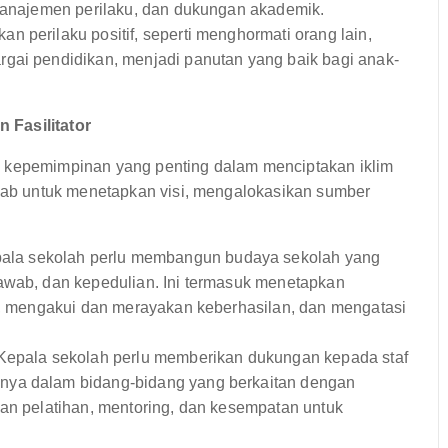
 manajemen perilaku, dan dukungan akademik.
n perilaku positif, seperti menghormati orang lain,
gai pendidikan, menjadi panutan yang baik bagi anak-
 Fasilitator
n kepemimpinan yang penting dalam menciptakan iklim
ab untuk menetapkan visi, mengalokasikan sumber
ala sekolah perlu membangun budaya sekolah yang
awab, dan kepedulian. Ini termasuk menetapkan
af, mengakui dan merayakan keberhasilan, dan mengatasi
epala sekolah perlu memberikan dukungan kepada staf
nya dalam bidang-bidang yang berkaitan dengan
kan pelatihan, mentoring, dan kesempatan untuk