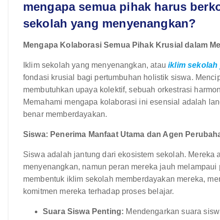
mengapa semua pihak harus berko
sekolah yang menyenangkan?
Mengapa Kolaborasi Semua Pihak Krusial dalam M
Iklim sekolah yang menyenangkan, atau
iklim sekolah 
fondasi krusial bagi pertumbuhan holistik siswa. Mencip
membutuhkan upaya kolektif, sebuah orkestrasi harmon
Memahami mengapa kolaborasi ini esensial adalah la
benar memberdayakan.
Siswa: Penerima Manfaat Utama dan Agen Perubah
Siswa adalah jantung dari ekosistem sekolah. Mereka 
menyenangkan, namun peran mereka jauh melampaui pe
membentuk iklim sekolah memberdayakan mereka, men
komitmen mereka terhadap proses belajar.
Suara Siswa Penting:
Mendengarkan suara siswa 