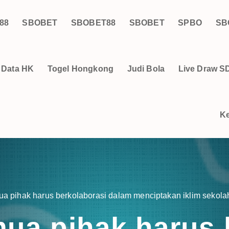
88
SBOBET
SBOBET88
SBOBET
SPBO
SB
Data HK
Togel Hongkong
Judi Bola
Live Draw S
K
 pihak harus berkolaborasi dalam menciptakan iklim seko
a pihak harus 