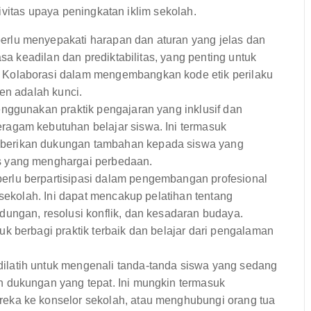
ivitas upaya peningkatan iklim sekolah.
erlu menyepakati harapan dan aturan yang jelas dan
asa keadilan dan prediktabilitas, yang penting untuk
Kolaborasi dalam mengembangkan kode etik perilaku
en adalah kunci.
nggunakan praktik pengajaran yang inklusif dan
agam kebutuhan belajar siswa. Ini termasuk
berikan dukungan tambahan kepada siswa yang
s yang menghargai perbedaan.
erlu berpartisipasi dalam pengembangan profesional
 sekolah. Ini dapat mencakup pelatihan tentang
ungan, resolusi konflik, dan kesadaran budaya.
k berbagi praktik terbaik dan belajar dari pengalaman
dilatih untuk mengenali tanda-tanda siswa yang sedang
 dukungan yang tepat. Ini mungkin termasuk
eka ke konselor sekolah, atau menghubungi orang tua