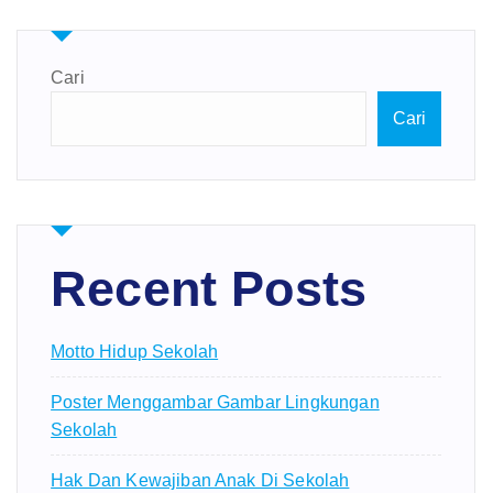
Cari
Cari
Recent Posts
Motto Hidup Sekolah
Poster Menggambar Gambar Lingkungan
Sekolah
Hak Dan Kewajiban Anak Di Sekolah