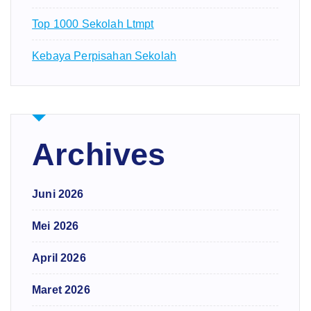
Top 1000 Sekolah Ltmpt
Kebaya Perpisahan Sekolah
Archives
Juni 2026
Mei 2026
April 2026
Maret 2026