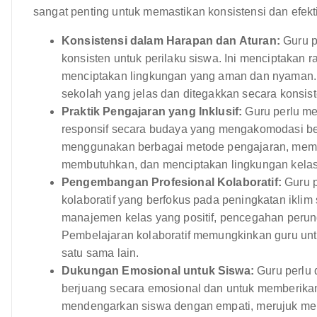
sangat penting untuk memastikan konsistensi dan efekt
Konsistensi dalam Harapan dan Aturan:
Guru p
konsisten untuk perilaku siswa. Ini menciptakan r
menciptakan lingkungan yang aman dan nyaman. 
sekolah yang jelas dan ditegakkan secara konsist
Praktik Pengajaran yang Inklusif:
Guru perlu me
responsif secara budaya yang mengakomodasi ber
menggunakan berbagai metode pengajaran, mem
membutuhkan, dan menciptakan lingkungan kela
Pengembangan Profesional Kolaboratif:
Guru p
kolaboratif yang berfokus pada peningkatan iklim
manajemen kelas yang positif, pencegahan perund
Pembelajaran kolaboratif memungkinkan guru untu
satu sama lain.
Dukungan Emosional untuk Siswa:
Guru perlu 
berjuang secara emosional dan untuk memberikan
mendengarkan siswa dengan empati, merujuk mer