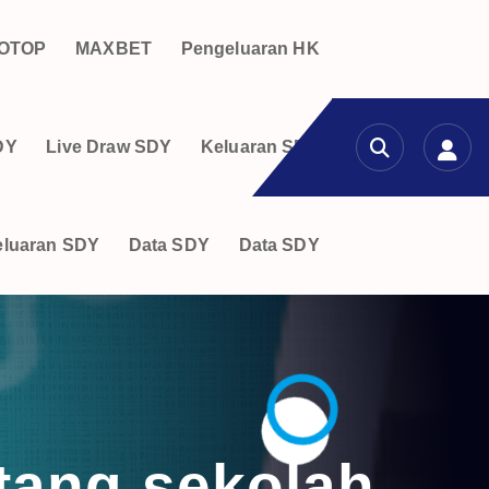
OTOP
MAXBET
Pengeluaran HK
DY
Live Draw SDY
Keluaran SDY
eluaran SDY
Data SDY
Data SDY
tang sekolah