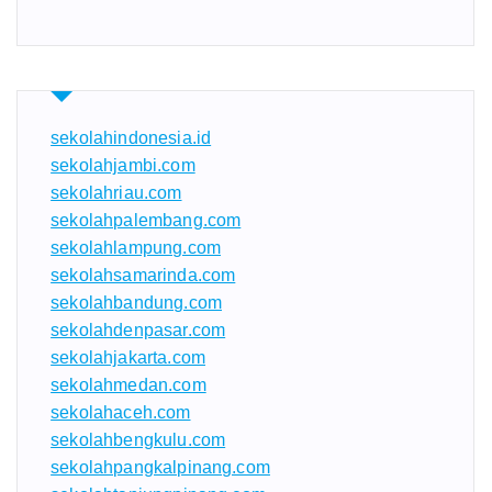
sekolahindonesia.id
sekolahjambi.com
sekolahriau.com
sekolahpalembang.com
sekolahlampung.com
sekolahsamarinda.com
sekolahbandung.com
sekolahdenpasar.com
sekolahjakarta.com
sekolahmedan.com
sekolahaceh.com
sekolahbengkulu.com
sekolahpangkalpinang.com