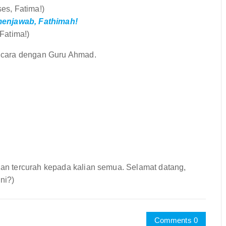
es, Fatima!)
menjawab, Fathimah!
Fatima!)
bicara dengan Guru Ahmad.
n tercurah kepada kalian semua. Selamat datang,
ni?)
Comments 0