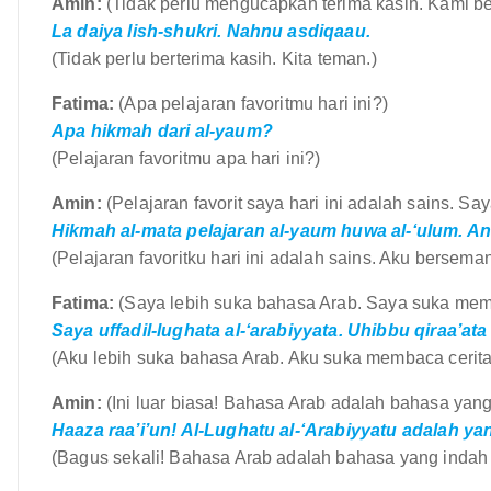
Amin:
(Tidak perlu mengucapkan terima kasih. Kami be
La daiya lish-shukri. Nahnu asdiqaau.
(Tidak perlu berterima kasih. Kita teman.)
Fatima:
(Apa pelajaran favoritmu hari ini?)
Apa hikmah dari al-yaum?
(Pelajaran favoritmu apa hari ini?)
Amin:
(Pelajaran favorit saya hari ini adalah sains. S
Hikmah al-mata pelajaran al-yaum huwa al-‘ulum. Ana
(Pelajaran favoritku hari ini adalah sains. Aku bersem
Fatima:
(Saya lebih suka bahasa Arab. Saya suka memb
Saya uffadil-lughata al-‘arabiyyata. Uhibbu qiraa’ata 
(Aku lebih suka bahasa Arab. Aku suka membaca cerita 
Amin:
(Ini luar biasa! Bahasa Arab adalah bahasa yang
Haaza raa’i’un! Al-Lughatu al-‘Arabiyyatu adalah yan
(Bagus sekali! Bahasa Arab adalah bahasa yang indah 