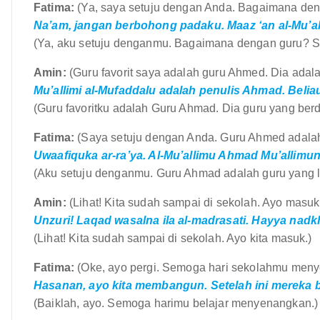
Fatima:
(Ya, saya setuju dengan Anda. Bagaimana deng
Na’am, jangan berbohong padaku. Maaz ‘an al-Mu’al
(Ya, aku setuju denganmu. Bagaimana dengan guru? Si
Amin:
(Guru favorit saya adalah guru Ahmed. Dia adal
Mu’allimi al-Mufaddalu adalah penulis Ahmad. Belia
(Guru favoritku adalah Guru Ahmad. Dia guru yang ber
Fatima:
(Saya setuju dengan Anda. Guru Ahmed adalah
Uwaafiquka ar-ra’ya. Al-Mu’allimu Ahmad Mu’allimu
(Aku setuju denganmu. Guru Ahmad adalah guru yang lu
Amin:
(Lihat! Kita sudah sampai di sekolah. Ayo masuk
Unzuri! Laqad wasalna ila al-madrasati. Hayya nadk
(Lihat! Kita sudah sampai di sekolah. Ayo kita masuk.)
Fatima:
(Oke, ayo pergi. Semoga hari sekolahmu men
Hasanan, ayo kita membangun. Setelah ini mereka 
(Baiklah, ayo. Semoga harimu belajar menyenangkan.)