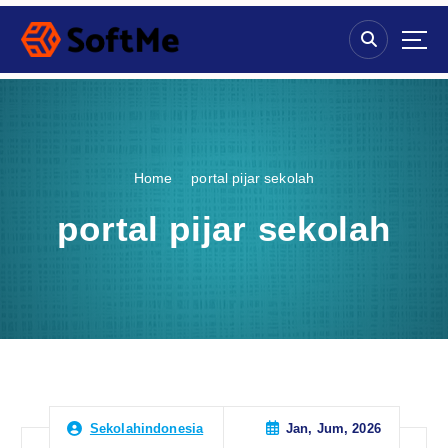
S
k
i
p
t
o
c
o
Home
portal pijar sekolah
n
t
portal pijar sekolah
e
n
t
Jan, Jum, 2026
Sekolahindonesia