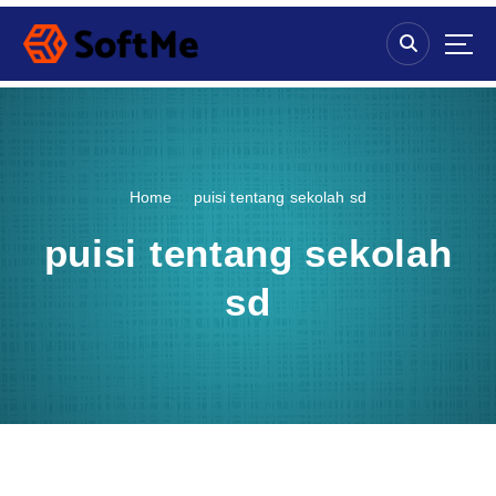
S
k
i
p
t
o
c
o
Home
puisi tentang sekolah sd
n
t
puisi tentang sekolah
e
n
sd
t