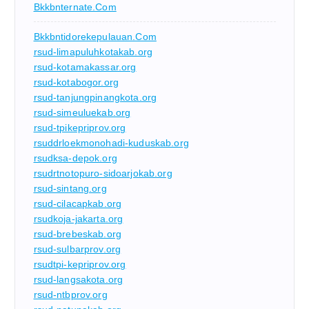
Bkkbnternate.com
Bkkbntidorekepulauan.com
rsud-limapuluhkotakab.org
rsud-kotamakassar.org
rsud-kotabogor.org
rsud-tanjungpinangkota.org
rsud-simeuluekab.org
rsud-tpikepriprov.org
rsuddrloekmonohadi-kuduskab.org
rsudksa-depok.org
rsudrtnotopuro-sidoarjokab.org
rsud-sintang.org
rsud-cilacapkab.org
rsudkoja-jakarta.org
rsud-brebeskab.org
rsud-sulbarprov.org
rsudtpi-kepriprov.org
rsud-langsakota.org
rsud-ntbprov.org