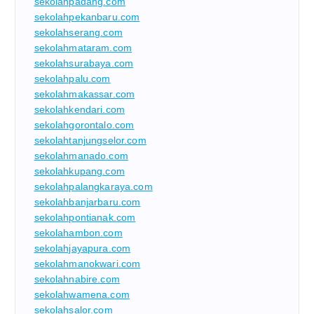
sekolahpadang.com
sekolahpekanbaru.com
sekolahserang.com
sekolahmataram.com
sekolahsurabaya.com
sekolahpalu.com
sekolahmakassar.com
sekolahkendari.com
sekolahgorontalo.com
sekolahtanjungselor.com
sekolahmanado.com
sekolahkupang.com
sekolahpalangkaraya.com
sekolahbanjarbaru.com
sekolahpontianak.com
sekolahambon.com
sekolahjayapura.com
sekolahmanokwari.com
sekolahnabire.com
sekolahwamena.com
sekolahsalor.com