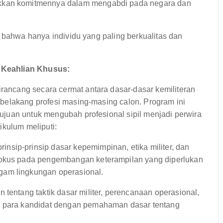
ukkan komitmennya dalam mengabdi pada negara dan
n bahwa hanya individu yang paling berkualitas dan
 Keahlian Khusus:
ncang secara cermat antara dasar-dasar kemiliteran
belakang profesi masing-masing calon. Program ini
juan untuk mengubah profesional sipil menjadi perwira
ikulum meliputi:
nsip-prinsip dasar kepemimpinan, etika militer, dan
fokus pada pengembangan keterampilan yang diperlukan
gam lingkungan operasional.
entang taktik dasar militer, perencanaan operasional,
i para kandidat dengan pemahaman dasar tentang