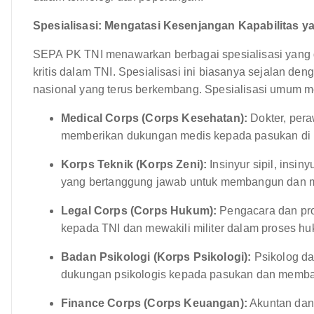
Spesialisasi: Mengatasi Kesenjangan Kapabilitas ya
SEPA PK TNI menawarkan berbagai spesialisasi yang
kritis dalam TNI. Spesialisasi ini biasanya sejalan de
nasional yang terus berkembang. Spesialisasi umum me
Medical Corps (Corps Kesehatan):
Dokter, pera
memberikan dukungan medis kepada pasukan di 
Korps Teknik (Korps Zeni):
Insinyur sipil, insiny
yang bertanggung jawab untuk membangun dan meme
Legal Corps (Corps Hukum):
Pengacara dan pro
kepada TNI dan mewakili militer dalam proses h
Badan Psikologi (Korps Psikologi):
Psikolog da
dukungan psikologis kepada pasukan dan memban
Finance Corps (Corps Keuangan):
Akuntan dan