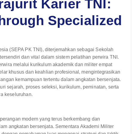
ajurit Karier TNI:
hrough Specialized
onesia (SEPA PK TNI), diterjemahkan sebagai Sekolah
ersendiri dan vital dalam sistem pelatihan perwira TNI.
wira melalui kurikulum akademik dan militer empat
elar khusus dan keahlian profesional, mengintegrasikan
jangan kemampuan tertentu dalam angkatan bersenjata.
ri sejarah, proses seleksi, kurikulum, peminatan, serta
ra keseluruhan.
perangan modern yang terus berkembang dan
am angkatan bersenjata. Sementara Akademi Militer
s dengan pemahaman luas mengenai strategi dan taktik