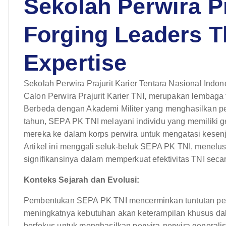
Sekolah Perwira Pr
Forging Leaders T
Expertise
Sekolah Perwira Prajurit Karier Tentara Nasional Ind
Calon Perwira Prajurit Karier TNI, merupakan lembaga t
Berbeda dengan Akademi Militer yang menghasilkan per
tahun, SEPA PK TNI melayani individu yang memiliki g
mereka ke dalam korps perwira untuk mengatasi kesen
Artikel ini menggali seluk-beluk SEPA PK TNI, menelusu
signifikansinya dalam memperkuat efektivitas TNI seca
Konteks Sejarah dan Evolusi:
Pembentukan SEPA PK TNI mencerminkan tuntutan pe
meningkatnya kebutuhan akan keterampilan khusus dal
berfokus untuk menghasilkan perwira-perwira generali