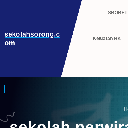
S
k
SBOBET
i
p
t
sekolahsorong.c
Keluaran HK
o
om
c
o
n
t
e
n
t
H
sekolah perwira