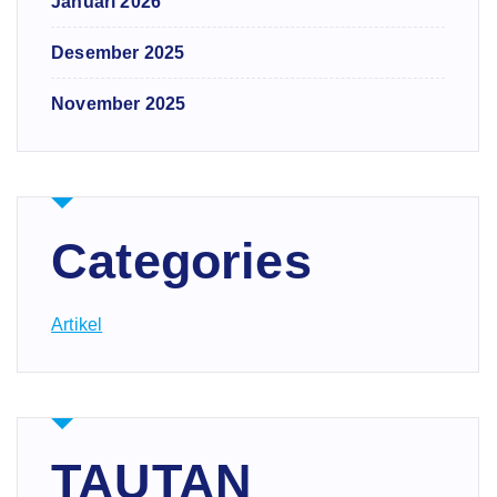
Januari 2026
Desember 2025
November 2025
Categories
Artikel
TAUTAN