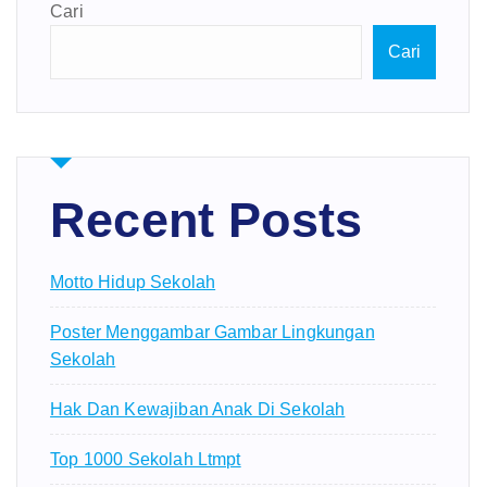
Cari
Cari
Recent Posts
Motto Hidup Sekolah
Poster Menggambar Gambar Lingkungan
Sekolah
Hak Dan Kewajiban Anak Di Sekolah
Top 1000 Sekolah Ltmpt