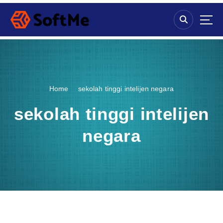
S
k
i
p
t
o
c
o
Home
sekolah tinggi intelijen negara
n
t
sekolah tinggi intelijen
e
n
negara
t