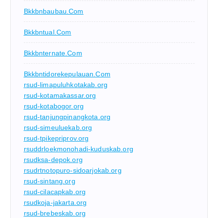
Bkkbnbaubau.com
Bkkbntual.com
Bkkbnternate.com
Bkkbntidorekepulauan.com
rsud-limapuluhkotakab.org
rsud-kotamakassar.org
rsud-kotabogor.org
rsud-tanjungpinangkota.org
rsud-simeuluekab.org
rsud-tpikepriprov.org
rsuddrloekmonohadi-kuduskab.org
rsudksa-depok.org
rsudrtnotopuro-sidoarjokab.org
rsud-sintang.org
rsud-cilacapkab.org
rsudkoja-jakarta.org
rsud-brebeskab.org