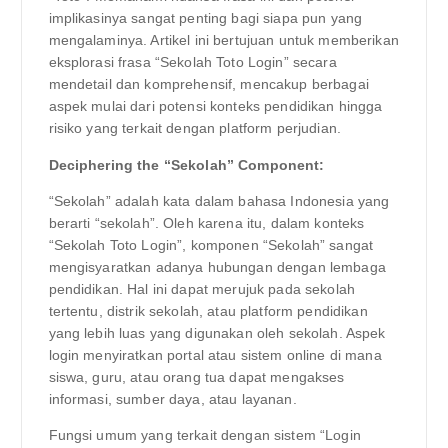
implikasinya sangat penting bagi siapa pun yang
mengalaminya. Artikel ini bertujuan untuk memberikan
eksplorasi frasa “Sekolah Toto Login” secara
mendetail dan komprehensif, mencakup berbagai
aspek mulai dari potensi konteks pendidikan hingga
risiko yang terkait dengan platform perjudian.
Deciphering the “Sekolah” Component:
“Sekolah” adalah kata dalam bahasa Indonesia yang
berarti “sekolah”. Oleh karena itu, dalam konteks
“Sekolah Toto Login”, komponen “Sekolah” sangat
mengisyaratkan adanya hubungan dengan lembaga
pendidikan. Hal ini dapat merujuk pada sekolah
tertentu, distrik sekolah, atau platform pendidikan
yang lebih luas yang digunakan oleh sekolah. Aspek
login menyiratkan portal atau sistem online di mana
siswa, guru, atau orang tua dapat mengakses
informasi, sumber daya, atau layanan.
Fungsi umum yang terkait dengan sistem “Login