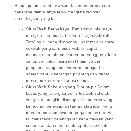
Hubungan ini dapat terwujud dalam beberapa cara,
beberapa diantaranya lebih mengkhawatirkan
dibandingkan yang lain:
Situs Web Berbahaya:
Penjahat dunia maya
mungkin membuat situs web “Login Sekolah
Toto” palsu yang dirancang untuk meniru portal
sekolah yang sah. Situs web ini dapat
digunakan untuk mencuri nama pengguna, kata
sandi, dan informasi sensitif lainnya dari
pengguna yang tidak menaruh curiga. Ini
adalah bentuk serangan phishing dan dapat
menimbulkan konsekuensi serius.
Situs Web Sekolah yang Disusupi:
Dalam
kasus yang jarang terjadi, situs web sekolah
yang sah mungkin disusupi oleh peretas yang
kemudian menyisipkan tautan atau iklan yang
mempromosikan layanan perjudian online. Hal
ini merupakan pelanggaran kepercayaan yang
serius dan dapat merusak reputasi sekolah.