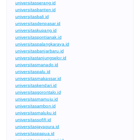
universitasserang.id
universitasbanten.id
universitasbali.id
universitasdenpasar.id
universitaskupang.id
universitaspontianak.id
universitaspalangkaraya.id
universitasbanjarbaru.id
universitastanjungselor.id
universitasmanado.id
universitaspalu.id
universitasmakassar.id
universitaskendari.id
universitasgorontalo.id
universitasmamuju.id
universitasambon.id
universitasmaluku.id
universitassofifi.id
universitasjayapura.id
universitaspapua.id