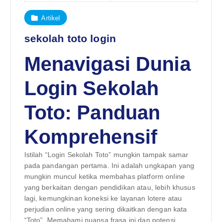
Artikel
sekolah toto login
Menavigasi Dunia
Login Sekolah
Toto: Panduan
Komprehensif
Istilah “Login Sekolah Toto” mungkin tampak samar
pada pandangan pertama. Ini adalah ungkapan yang
mungkin muncul ketika membahas platform online
yang berkaitan dengan pendidikan atau, lebih khusus
lagi, kemungkinan koneksi ke layanan lotere atau
perjudian online yang sering dikaitkan dengan kata
“Toto”. Memahami nuansa frasa ini dan potensi