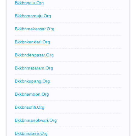
Bkkbnpalu.org
Bkkbnmamuju.org
Bkkbnmakassar.org
Bkkbnkendari.org
Bkkbndenpasar.org
Bkkbnmataram.org
Bkkbnkupang.org
Bkkbnambon.org
Bkkbnsofifi.org
Bkkbnmanokwari.org
Bkkbnnabire.org