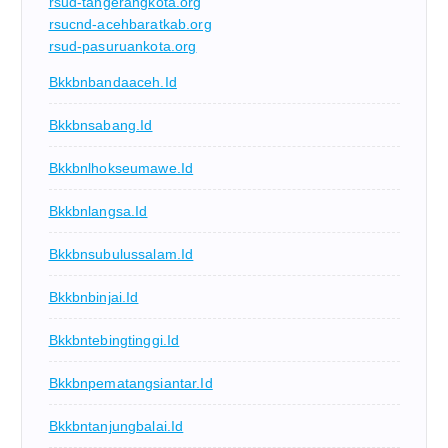
rsud-tangerangkota.org
rsucnd-acehbaratkab.org
rsud-pasuruankota.org
Bkkbnbandaaceh.id
Bkkbnsabang.id
Bkkbnlhokseumawe.id
Bkkbnlangsa.id
Bkkbnsubulussalam.id
Bkkbnbinjai.id
Bkkbntebingtinggi.id
Bkkbnpematangsiantar.id
Bkkbntanjungbalai.id