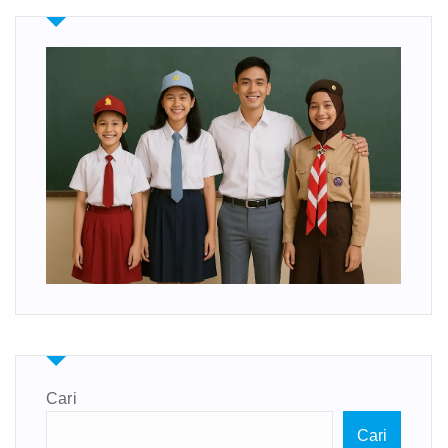
Cari
Cari