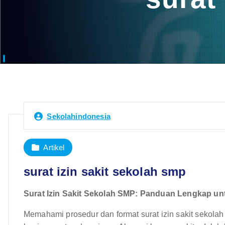
Sekolahindonesia
Artikel
surat izin sakit sekolah smp
Surat Izin Sakit Sekolah SMP: Panduan Lengkap un
Memahami prosedur dan format surat izin sakit sekol