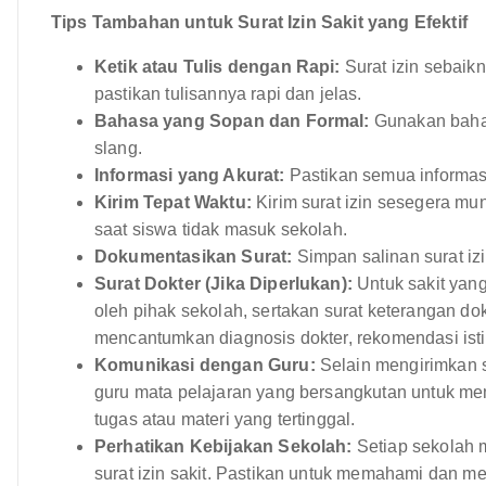
Tips Tambahan untuk Surat Izin Sakit yang Efektif
Ketik atau Tulis dengan Rapi:
Surat izin sebaikn
pastikan tulisannya rapi dan jelas.
Bahasa yang Sopan dan Formal:
Gunakan bahas
slang.
Informasi yang Akurat:
Pastikan semua informasi
Kirim Tepat Waktu:
Kirim surat izin sesegera mun
saat siswa tidak masuk sekolah.
Dokumentasikan Surat:
Simpan salinan surat izi
Surat Dokter (Jika Diperlukan):
Untuk sakit yang
oleh pihak sekolah, sertakan surat keterangan do
mencantumkan diagnosis dokter, rekomendasi istira
Komunikasi dengan Guru:
Selain mengirimkan s
guru mata pelajaran yang bersangkutan untuk m
tugas atau materi yang tertinggal.
Perhatikan Kebijakan Sekolah:
Setiap sekolah 
surat izin sakit. Pastikan untuk memahami dan me