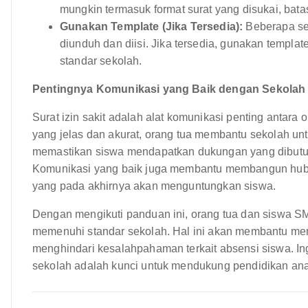
mungkin termasuk format surat yang disukai, bata
Gunakan Template (Jika Tersedia):
Beberapa sek
diunduh dan diisi. Jika tersedia, gunakan templat
standar sekolah.
Pentingnya Komunikasi yang Baik dengan Sekolah
Surat izin sakit adalah alat komunikasi penting antar
yang jelas dan akurat, orang tua membantu sekolah un
memastikan siswa mendapatkan dukungan yang dibutuhk
Komunikasi yang baik juga membantu membangun hubung
yang pada akhirnya akan menguntungkan siswa.
Dengan mengikuti panduan ini, orang tua dan siswa SMP
memenuhi standar sekolah. Hal ini akan membantu mem
menghindari kesalahpahaman terkait absensi siswa. I
sekolah adalah kunci untuk mendukung pendidikan an