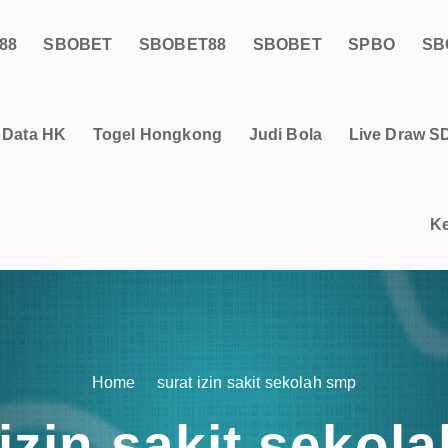
88
SBOBET
SBOBET88
SBOBET
SPBO
SB
Data HK
Togel Hongkong
Judi Bola
Live Draw S
K
Home
surat izin sakit sekolah smp
 izin sakit sekol