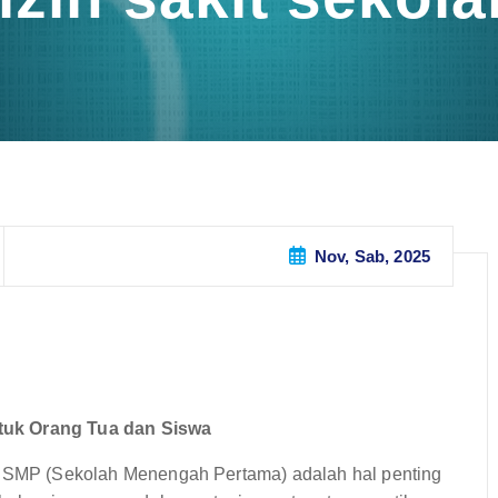
Nov, Sab, 2025
tuk Orang Tua dan Siswa
ah SMP (Sekolah Menengah Pertama) adalah hal penting