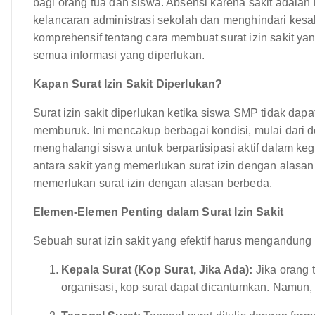
bagi orang tua dan siswa. Absensi karena sakit adala
kelancaran administrasi sekolah dan menghindari kes
komprehensif tentang cara membuat surat izin sakit ya
semua informasi yang diperlukan.
Kapan Surat Izin Sakit Diperlukan?
Surat izin sakit diperlukan ketika siswa SMP tidak dap
memburuk. Ini mencakup berbagai kondisi, mulai dari de
menghalangi siswa untuk berpartisipasi aktif dalam k
antara sakit yang memerlukan surat izin dengan alasan 
memerlukan surat izin dengan alasan berbeda.
Elemen-Elemen Penting dalam Surat Izin Sakit
Sebuah surat izin sakit yang efektif harus mengandung
Kepala Surat (Kop Surat, Jika Ada):
Jika orang 
organisasi, kop surat dapat dicantumkan. Namun, un