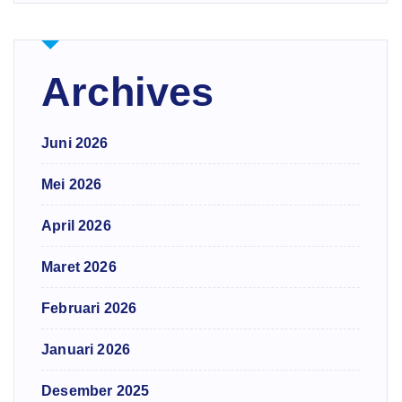
Archives
Juni 2026
Mei 2026
April 2026
Maret 2026
Februari 2026
Januari 2026
Desember 2025