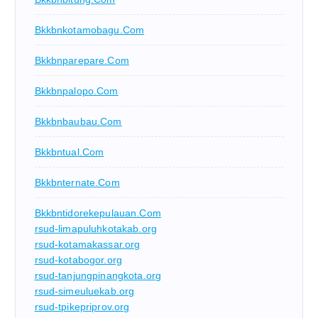
Bkkbnkotamobagu.com
Bkkbnparepare.com
Bkkbnpalopo.com
Bkkbnbaubau.com
Bkkbntual.com
Bkkbnternate.com
Bkkbntidorekepulauan.com
rsud-limapuluhkotakab.org
rsud-kotamakassar.org
rsud-kotabogor.org
rsud-tanjungpinangkota.org
rsud-simeuluekab.org
rsud-tpikepriprov.org