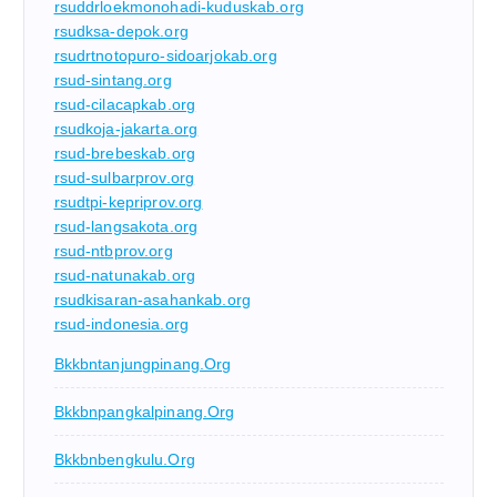
rsuddrloekmonohadi-kuduskab.org
rsudksa-depok.org
rsudrtnotopuro-sidoarjokab.org
rsud-sintang.org
rsud-cilacapkab.org
rsudkoja-jakarta.org
rsud-brebeskab.org
rsud-sulbarprov.org
rsudtpi-kepriprov.org
rsud-langsakota.org
rsud-ntbprov.org
rsud-natunakab.org
rsudkisaran-asahankab.org
rsud-indonesia.org
Bkkbntanjungpinang.org
Bkkbnpangkalpinang.org
Bkkbnbengkulu.org