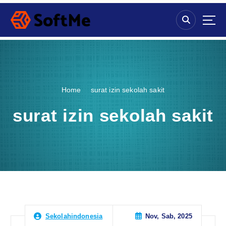
S
k
i
p
t
o
c
o
Home
surat izin sekolah sakit
n
t
surat izin sekolah sakit
e
n
t
Nov, Sab, 2025
Sekolahindonesia