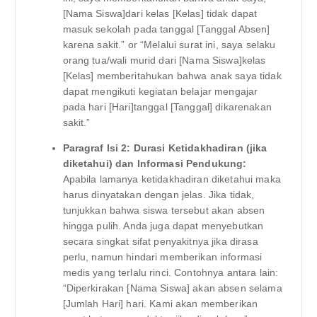
[Nama Siswa]dari kelas [Kelas] tidak dapat
masuk sekolah pada tanggal [Tanggal Absen]
karena sakit.” or “Melalui surat ini, saya selaku
orang tua/wali murid dari [Nama Siswa]kelas
[Kelas] memberitahukan bahwa anak saya tidak
dapat mengikuti kegiatan belajar mengajar
pada hari [Hari]tanggal [Tanggal] dikarenakan
sakit.”
Paragraf Isi 2: Durasi Ketidakhadiran (jika
diketahui) dan Informasi Pendukung:
Apabila lamanya ketidakhadiran diketahui maka
harus dinyatakan dengan jelas. Jika tidak,
tunjukkan bahwa siswa tersebut akan absen
hingga pulih. Anda juga dapat menyebutkan
secara singkat sifat penyakitnya jika dirasa
perlu, namun hindari memberikan informasi
medis yang terlalu rinci. Contohnya antara lain:
“Diperkirakan [Nama Siswa] akan absen selama
[Jumlah Hari] hari. Kami akan memberikan